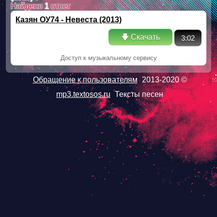
Найдено
1
ответ
Казян ОУ74 - Невеста (2013)
🡇 Скачать
3:02
Доступ к музыкальному сервису
Обращение к пользователям
2013-2020 ©
mp3.textosos.ru
Тексты песен