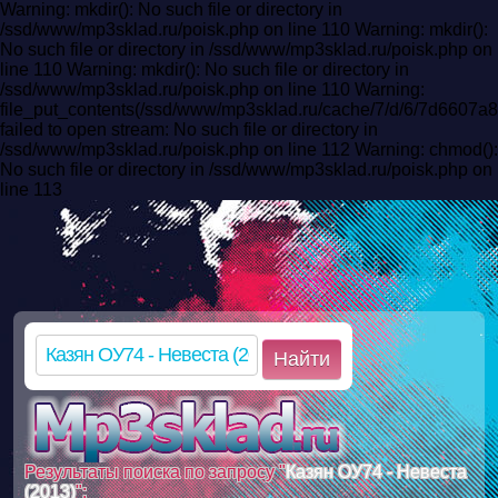
Warning: mkdir(): No such file or directory in
/ssd/www/mp3sklad.ru/poisk.php on line 110 Warning: mkdir():
No such file or directory in /ssd/www/mp3sklad.ru/poisk.php on
line 110 Warning: mkdir(): No such file or directory in
/ssd/www/mp3sklad.ru/poisk.php on line 110 Warning:
file_put_contents(/ssd/www/mp3sklad.ru/cache/7/d/6/7d6607a
failed to open stream: No such file or directory in
/ssd/www/mp3sklad.ru/poisk.php on line 112 Warning: chmod():
No such file or directory in /ssd/www/mp3sklad.ru/poisk.php on
line 113
Найти
Результаты поиска по запросу "
Казян ОУ74 - Невеста
(2013)
":