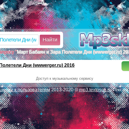
d.ru/poisk.php on line 110 Warning: mkdir(): No such file or dir
k.php on line 110 Warning:
7169d6ef814b12556140ea5_1_poisk.tmp): failed to open stream:
/www/mp3sklad.ru/poisk.php on line 113
Найти
апросу "
Март Бабаян и Зара Полетели Дни (wwwerger.ru) 20
Полетели Дни (wwwerger.ru) 2016
Доступ к музыкальному сервису
щение к пользователям
2013-2020 ©
mp3.textosos.ru
Тексты 