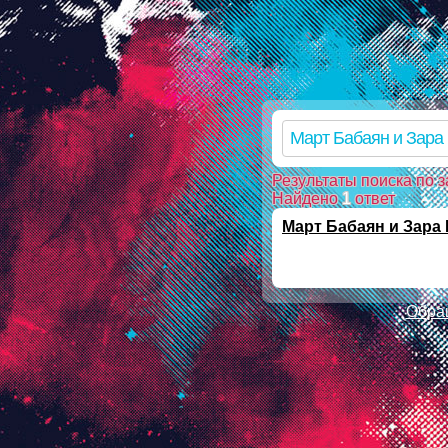
Warning: mkdir(): No such file or directory in /ssd/www/mp3skla
mkdir(): No such file or directory in /ssd/www/mp3sklad.ru/pois
file_put_contents(/ssd/www/mp3sklad.ru/cache/0/c/1/0c1c6c505
on line 112 Warning: chmod(): No such file or directory in /ssd
Результаты поиска по з
Найдено
1
ответ
Март Бабаян и Зара 
Обра