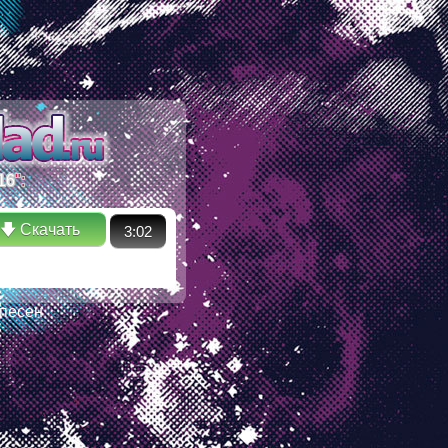
ectory in /ssd/www/mp3sklad.ru/poisk.php on line 110 Warning:
 No such file or directory in /ssd/www/mp3sklad.ru/poisk.php
16
":
🡇 Скачать
3:02
песен