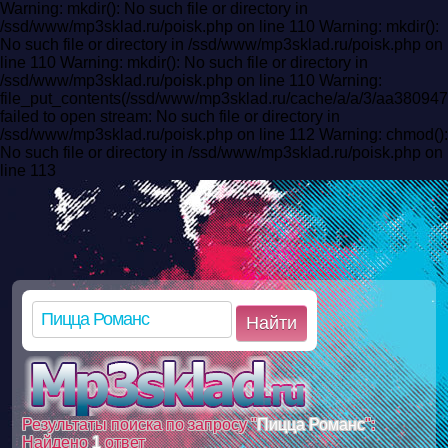
Warning: mkdir(): No such file or directory in
/ssd/www/mp3sklad.ru/poisk.php on line 110 Warning: mkdir():
No such file or directory in /ssd/www/mp3sklad.ru/poisk.php on
line 110 Warning: mkdir(): No such file or directory in
/ssd/www/mp3sklad.ru/poisk.php on line 110 Warning:
file_put_contents(/ssd/www/mp3sklad.ru/cache/a/a/3/aa380
failed to open stream: No such file or directory in
/ssd/www/mp3sklad.ru/poisk.php on line 112 Warning: chmod():
No such file or directory in /ssd/www/mp3sklad.ru/poisk.php on
line 113
Найти
Результаты поиска по запросу "
Пицца Романс
":
Найдено
1
ответ