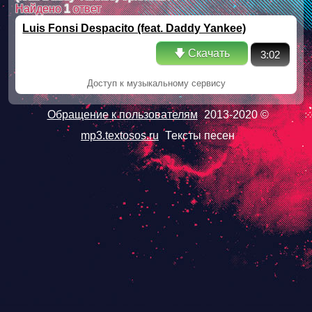
Найдено
1
ответ
Luis Fonsi Despacito (feat. Daddy Yankee)
оригинал
🡇 Скачать
3:02
Доступ к музыкальному сервису
Обращение к пользователям
2013-2020 ©
mp3.textosos.ru
Тексты песен