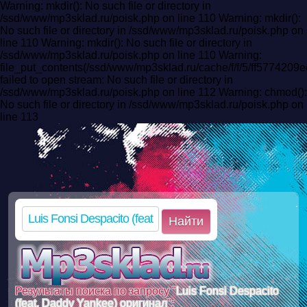
Warning: mkdir(): No such file or directory in
/ssd/www/mp3sklad.ru/poisk.php on line 110 Warning: mkdir():
No such file or directory in /ssd/www/mp3sklad.ru/poisk.php on
line 110 Warning: mkdir(): No such file or directory in
/ssd/www/mp3sklad.ru/poisk.php on line 110 Warning:
file_put_contents(/ssd/www/mp3sklad.ru/cache/f/f/5/ff57742
failed to open stream: No such file or directory in
/ssd/www/mp3sklad.ru/poisk.php on line 112 Warning: chmod():
No such file or directory in /ssd/www/mp3sklad.ru/poisk.php on
line 113
Найти
Результаты поиска по запросу "
Luis Fonsi Despacito
(feat. Daddy Yankee) оригинал
":