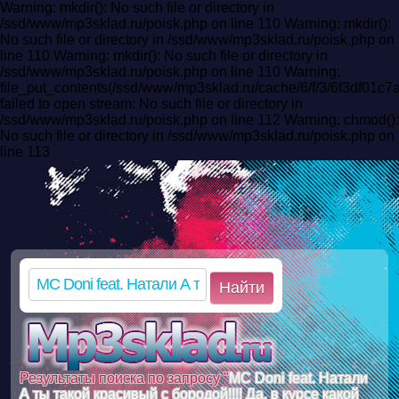
Warning: mkdir(): No such file or directory in
/ssd/www/mp3sklad.ru/poisk.php on line 110 Warning: mkdir():
No such file or directory in /ssd/www/mp3sklad.ru/poisk.php on
line 110 Warning: mkdir(): No such file or directory in
/ssd/www/mp3sklad.ru/poisk.php on line 110 Warning:
file_put_contents(/ssd/www/mp3sklad.ru/cache/6/f/3/6f3df01
failed to open stream: No such file or directory in
/ssd/www/mp3sklad.ru/poisk.php on line 112 Warning: chmod():
No such file or directory in /ssd/www/mp3sklad.ru/poisk.php on
line 113
Найти
Результаты поиска по запросу "
MC Doni feat. Натали
А ты такой красивый с бородой!!!! Да, в курсе какой