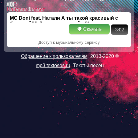
я)))
":
Найдено
1
ответ
MC Doni feat. Натали А ты такой красивый с
бородой!!!! Да, в курсе какой я)))
🡇 Скачать
3:02
Доступ к музыкальному сервису
Обращение к пользователям
2013-2020 ©
mp3.textosos.ru
Тексты песен