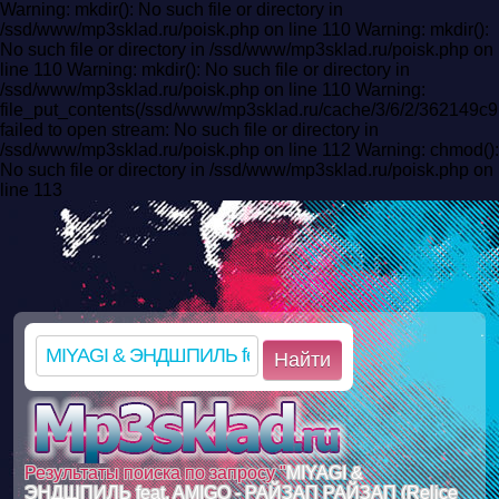
Warning: mkdir(): No such file or directory in
/ssd/www/mp3sklad.ru/poisk.php on line 110 Warning: mkdir():
No such file or directory in /ssd/www/mp3sklad.ru/poisk.php on
line 110 Warning: mkdir(): No such file or directory in
/ssd/www/mp3sklad.ru/poisk.php on line 110 Warning:
file_put_contents(/ssd/www/mp3sklad.ru/cache/3/6/2/362149
failed to open stream: No such file or directory in
/ssd/www/mp3sklad.ru/poisk.php on line 112 Warning: chmod():
No such file or directory in /ssd/www/mp3sklad.ru/poisk.php on
line 113
Найти
Результаты поиска по запросу "
MIYAGI &
ЭНДШПИЛЬ feat. AMIGO - РАЙЗАП РАЙЗАП (Relice