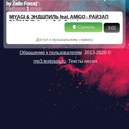
by Zello Force)
":
Найдено
1
ответ
MIYAGI & ЭНДШПИЛЬ feat. AMIGO - РАЙЗАП
РАЙЗАП (Relice by Zello Force)
🡇 Скачать
3:02
Доступ к музыкальному сервису
Обращение к пользователям
2013-2020 ©
mp3.textosos.ru
Тексты песен