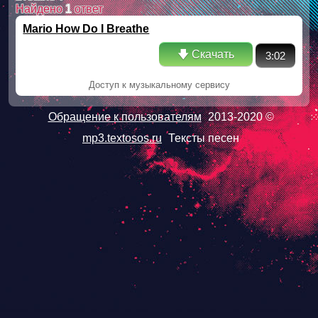
Найдено
1
ответ
Mario How Do I Breathe
🡇 Скачать
3:02
Доступ к музыкальному сервису
Обращение к пользователям
2013-2020 ©
mp3.textosos.ru
Тексты песен