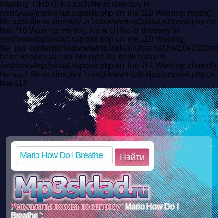
Warning: mkdir(): No such file or directory in
/ssd/www/mp3sklad.ru/poisk.php on line 110 Warning: mkdir():
No such file or directory in /ssd/www/mp3sklad.ru/poisk.php on
line 110 Warning: mkdir(): No such file or directory in
/ssd/www/mp3sklad.ru/poisk.php on line 110 Warning:
file_put_contents(/ssd/www/mp3sklad.ru/cache/0/e/2/0e2110
failed to open stream: No such file or directory in
/ssd/www/mp3sklad.ru/poisk.php on line 112 Warning: chmod():
No such file or directory in /ssd/www/mp3sklad.ru/poisk.php on
line 113
Найти
Результаты поиска по запросу "
Mario How Do I
Breathe
":