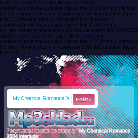
Warning: mkdir(): No such file or directory in
/ssd/www/mp3sklad.ru/poisk.php on line 110 Warning: mkdir():
No such file or directory in /ssd/www/mp3sklad.ru/poisk.php on
line 110 Warning: mkdir(): No such file or directory in
/ssd/www/mp3sklad.ru/poisk.php on line 110 Warning:
file_put_contents(/ssd/www/mp3sklad.ru/cache/1/9/e/19e700
failed to open stream: No such file or directory in
/ssd/www/mp3sklad.ru/poisk.php on line 112 Warning: chmod():
No such file or directory in /ssd/www/mp3sklad.ru/poisk.php on
line 113
Найти
Результаты поиска по запросу "
My Chemical Romance
2004 Interlude
":