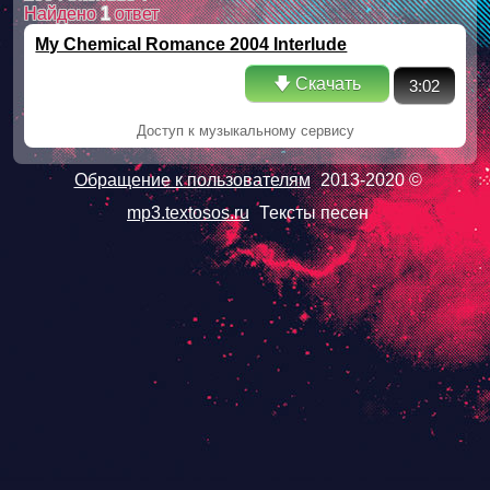
Найдено
1
ответ
My Chemical Romance 2004 Interlude
🡇 Скачать
3:02
Доступ к музыкальному сервису
Обращение к пользователям
2013-2020 ©
mp3.textosos.ru
Тексты песен